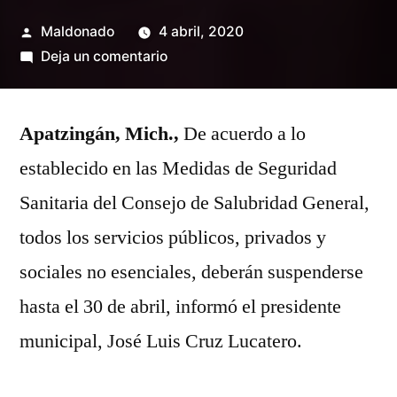
Publicado
Maldonado
4 abril, 2020
por
en
Deja un comentario
Alcalde
recomienda
Apatzingán, Mich.,
suspender
De acuerdo a lo
servicios
establecido en las Medidas de Seguridad
no
Sanitaria del Consejo de Salubridad General,
esenciales
todos los servicios públicos, privados y
sociales no esenciales, deberán suspenderse
hasta el 30 de abril, informó el presidente
municipal, José Luis Cruz Lucatero.