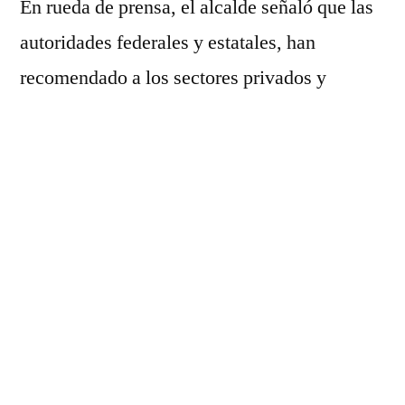
En rueda de prensa, el alcalde señaló que las
autoridades federales y estatales, han
recomendado a los sectores privados y
sociales, la suspensión de servicios no
esenciales, es decir, aquellos que no son de
primera necesidad.
En tanto los servicios de primera necesidad
como los que se ofrecen en mercados, tiendas
de abarrotes, tiendas departamentales, entre
otros, podrán permanecer abiertos, pero
anteponiendo las medidas de prevención del