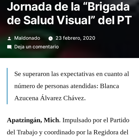
Jornada de la “Brigada
de Salud Visual” del PT
Publicado
Maldonado
23 febrero, 2020
por
en
Deja un comentario
220
apatzinguenses
Se superaron las expectativas en cuanto al
beneficiados
con
número de personas atendidas: Blanca
la
Azucena Álvarez Chávez.
1ª
Jornada
de
Apatzingán, Mich
. Impulsado por el Partido
la
del Trabajo y coordinado por la Regidora del
“Brigada