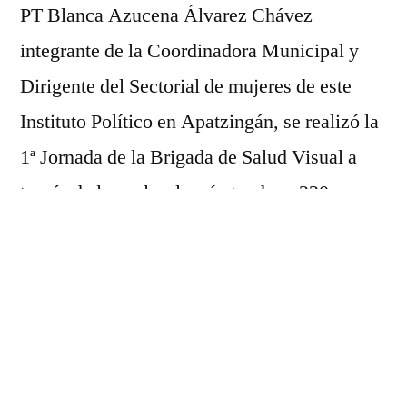
de
PT Blanca Azucena Álvarez Chávez
Salud
integrante de la Coordinadora Municipal y
Visual”
Dirigente del Sectorial de mujeres de este
del
PT
Instituto Político en Apatzingán, se realizó la
1ª Jornada de la Brigada de Salud Visual a
través de la cual se logró atender a 220
personas de 10 colonias, 6 escuelas y de la
comunidad del Recreo.
Con esta primera de varias campañas que se
realizaran a lo largo del 2020 dijo la Profesora
Álvarez Chávez, se han superado las