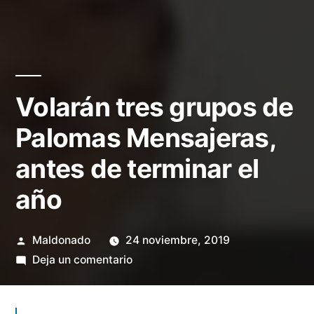
Volarán tres grupos de
Palomas Mensajeras,
antes de terminar el
año
Publicado
Maldonado
24 noviembre, 2019
por
en
Deja un comentario
Volarán
tres