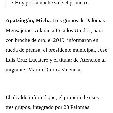
• Hoy por la noche sale el primero.
grupos
de
Palomas
Apatzingán, Mich.,
Tres grupos de Palomas
Mensajeras,
Mensajeras, volarán a Estados Unidos, para
antes
de
con broche de oro, el 2019, informaron en
terminar
rueda de prensa, el presidente municipal, José
el
año
Luis Cruz Lucatero y el titular de Atención al
migrante, Martín Quiroz Valencia.
El alcalde informó que, el primero de esos
tres grupos, integrado por 23 Palomas