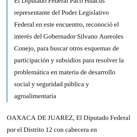
El Diputado Federal Paco Huacus
del
representante del Poder Legislativo
Gobierno
Federal en este encuentro, reconoció el
de
Michoacán
interés del Gobernador Silvano Aureoles
conocieron
Conejo, para buscar otros esquemas de
programas
participación y subsidios para resolver la
de
la
problemática en materia de desarrollo
Congregación
social y seguridad pública y
Mariana
Trinitaria
agroalimentaria
OAXACA DE JUAREZ, El Diputado Federal
por el Distrito 12 con cabecera en