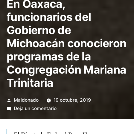
En Oaxaca,
funcionarios del
Gobierno de
Michoacán conocieron
programas de la
Congregación Mariana
Trinitaria
Publicado
Maldonado
19 octubre, 2019
por
en
Deja un comentario
En
Oaxaca,
funcionarios