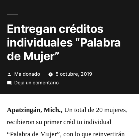
Entregan créditos
individuales “Palabra
de Mujer”
Publicado
Maldonado
5 octubre, 2019
por
en
Deja un comentario
Entregan
créditos
Apatzingán, Mich.,
individuales
Un total de 20 mujeres,
“Palabra
recibieron su primer crédito individual
de
“Palabra de Mujer”, con lo que reinvertirán
Mujer”