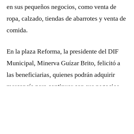
en sus pequeños negocios, como venta de
ropa, calzado, tiendas de abarrotes y venta de
comida.
En la plaza Reforma, la presidente del DIF
Municipal, Minerva Guízar Brito, felicitó a
las beneficiarias, quienes podrán adquirir
mercancía para continuar con sus negocios,
“pagando el crédito de forma semanal, por lo
que no se verá mermada su economía”.
Agradeció a la Secretaría de Desarrollo