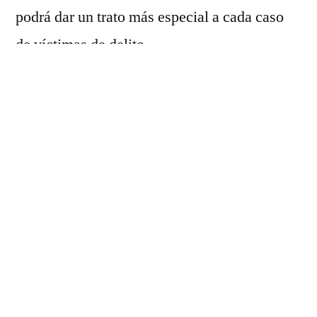
podrá dar un trato más especial a cada caso
de víctimas de delito.
Destacó que en la región, los índices de delito
son altos, por lo que los municipios deben
trabajar de la mano con el gobierno del
Estado, en lo que se refiere a la atención
jurídica, psicológica y médica de ls víctimas.
De igual manera manifestó su respaldo a
todas las acciones del estado y la Federación,
para atender a las víctimas de delito, “hay