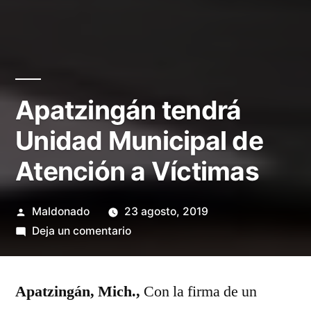
Apatzingán tendrá
Unidad Municipal de
Atención a Víctimas
Publicado
Maldonado
23 agosto, 2019
por
en
Deja un comentario
Apatzingán
tendrá
Apatzingán, Mich.,
Unidad
Con la firma de un
Municipal