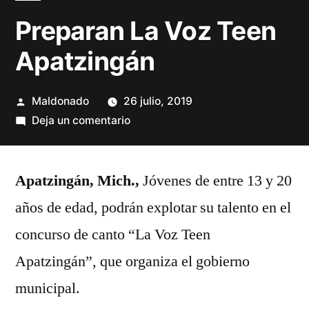
Preparan La Voz Teen
Apatzingán
Publicado
Maldonado
26 julio, 2019
por
en
Deja un comentario
Preparan
La
Apatzingán, Mich.,
Voz
Jóvenes de entre 13 y 20
Teen
años de edad, podrán explotar su talento en el
Apatzingán
concurso de canto “La Voz Teen
Apatzingán”, que organiza el gobierno
municipal.