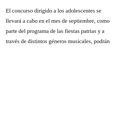
El concurso dirigido a los adolescentes se
llevará a cabo en el mes de septiembre, como
parte del programa de las fiestas patrias y a
través de distintos géneros musicales, podrán
demostrar su talento.
Al respecto la titular del Instituto de la Mujer
Apatzinguenses (IMMA), Endi Herrera
Estrada, del comité organizador del evento,
destacó que los jóvenes deberán presentar su
Curp, acta de nacimiento, credencial de