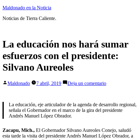
Ir
Maldonado en la Noticia
al
Noticias de Tierra Caliente.
contenido
La educación nos hará sumar
esfuerzos con el presidente:
Silvano Aureoles
Publicado
en
Maldonado
7 abril, 2019
Deja un comentario
por
La
educación
nos
La educación, eje articulador de la agenda de desarrollo regional,
hará
señala el Gobernador en el marco de la gira del presidente
sumar
Andrés Manuel López Obrador.
esfuerzos
con
el
Zacapu, Mich.,
El Gobernador Silvano Aureoles Conejo, saludó
presidente:
esta tarde la visita del presidente Andrés Manuel López Obrador, a
Silvano