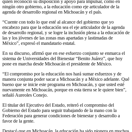
quien reconoció su disposición y apoyo para impulsar, como en
Aureoles
ningún otro gobierno, a la educación como eje articulador de la
agenda de desarrollo regional en Michoacán y el país.
“Cuente con todo lo que esté al alcance del gobierno que yo
encabezo para que la educación sea el eje articulador de la agenda
de desarrollo regional, y se logre la inclusión plena a la educación de
las y los jóvenes de las zonas mas apartadas y lastimadas de
México”, expresó el mandatario estatal.
En su discurso, afirmó que en ese esfuerzo conjunto se enmarca el
sistema de Universidades del Bienestar “Benito Juárez”, que hoy
pone en marcha desde Michoacán el presidente de México.
“El compromiso por la educación nos hará sumar esfuerzos y de
manera conjunta poder sacar a Michoacán y a México adelante. Qué
bueno que se inicie este programa en Michoacán, y que usted esté
nuevamente en Michoacán, porque en esta tierra se le quiere bien”,
señaló Aureoles Conejo.
El titular del Ejecutivo del Estado, reiteró el compromiso del
Gobierno del Estado para seguir trabajando de la mano con la
Federación para generar condiciones de bienestar y desarrollo a
favor de la gente.
Destacó que en Michoacán, la educación ha sido pionera en muchos