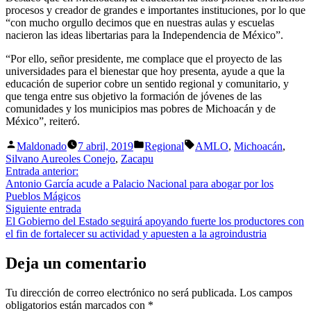
procesos y creador de grandes e importantes instituciones, por lo que
“con mucho orgullo decimos que en nuestras aulas y escuelas
nacieron las ideas libertarias para la Independencia de México”.
“Por ello, señor presidente, me complace que el proyecto de las
universidades para el bienestar que hoy presenta, ayude a que la
educación de superior cobre un sentido regional y comunitario, y
que tenga entre sus objetivo la formación de jóvenes de las
comunidades y los municipios mas pobres de Michoacán y de
México”, reiteró.
Publicado
Publicada
Etiquetas:
Maldonado
7 abril, 2019
Regional
AMLO
,
Michoacán
,
por
en
Silvano Aureoles Conejo
,
Zacapu
Navegación
Entrada
Entrada anterior:
anterior:
Antonio García acude a Palacio Nacional para abogar por los
de
Pueblos Mágicos
entradas
Siguiente
Siguiente entrada
entrada:
El Gobierno del Estado seguirá apoyando fuerte los productores con
el fin de fortalecer su actividad y apuesten a la agroindustria
Deja un comentario
Tu dirección de correo electrónico no será publicada.
Los campos
obligatorios están marcados con
*