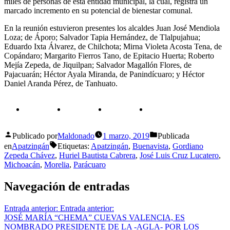
miles de personas de esta entidad municipal, la cual, registra un
marcado incremento en su potencial de bienestar comunal.
En la reunión estuvieron presentes los alcaldes Juan José Mendiola
Loza; de Áporo; Salvador Tapia Hernández, de Tlalpujahua;
Eduardo Ixta Álvarez, de Chilchota; Mirna Violeta Acosta Tena, de
Copándaro; Margarito Fierros Tano, de Epitacio Huerta; Roberto
Mejía Zepeda, de Jiquilpan; Salvador Magallón Flores, de
Pajacuarán; Héctor Ayala Miranda, de Panindícuaro; y Héctor
Daniel Aranda Pérez, de Tanhuato.
Publicado por
Maldonado
1 marzo, 2019
Publicada
en
Apatzingán
Etiquetas:
Apatzingán
,
Buenavista
,
Gordiano
Zepeda Chávez
,
Huriel Bautista Cabrera
,
José Luis Cruz Lucatero
,
Michoacán
,
Morelia
,
Parácuaro
Navegación de entradas
Entrada anterior:
Entrada anterior:
JOSÉ MARÍA “CHEMA” CUEVAS VALENCIA, ES
NOMBRADO PRESIDENTE DE LA -AGLA- POR LOS