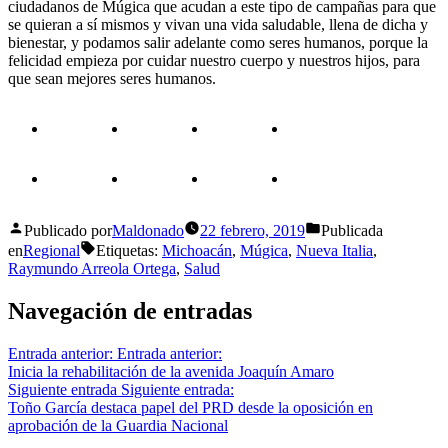
ciudadanos de Múgica que acudan a este tipo de campañas para que
se quieran a sí mismos y vivan una vida saludable, llena de dicha y
bienestar, y podamos salir adelante como seres humanos, porque la
felicidad empieza por cuidar nuestro cuerpo y nuestros hijos, para
que sean mejores seres humanos.
Publicado por
Maldonado
22 febrero, 2019
Publicada
en
Regional
Etiquetas:
Michoacán
,
Múgica
,
Nueva Italia
,
Raymundo Arreola Ortega
,
Salud
Navegación de entradas
Entrada anterior:
Entrada anterior:
Inicia la rehabilitación de la avenida Joaquín Amaro
Siguiente entrada
Siguiente entrada:
Toño García destaca papel del PRD desde la oposición en
aprobación de la Guardia Nacional