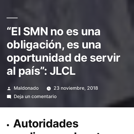
“El SMN no es una
obligación, es una
oportunidad de servir
al país”: JLCL
Publicado
Maldonado
23 noviembre, 2018
por
en
Deja un comentario
“El
SMN
Autoridades
no
es