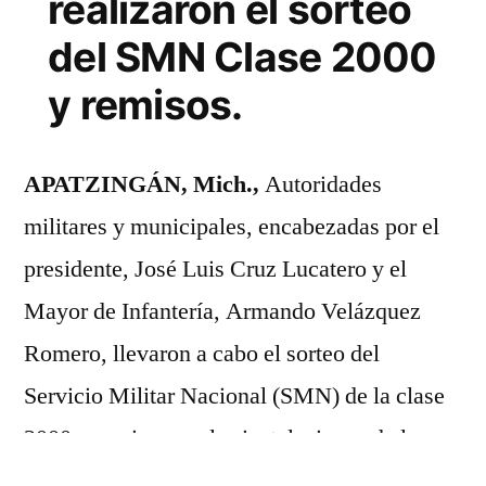
realizaron el sorteo
una
del SMN Clase 2000
obligación,
es
y remisos.
una
oportunidad
de
APATZINGÁN, Mich.,
Autoridades
servir
militares y municipales, encabezadas por el
al
país”:
presidente, José Luis Cruz Lucatero y el
JLCL
Mayor de Infantería, Armando Velázquez
Romero, llevaron a cabo el sorteo del
Servicio Militar Nacional (SMN) de la clase
2000 y remisos, en las instalaciones de la
biblioteca “Benito Juárez”.