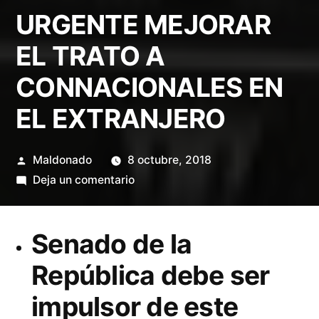
URGENTE MEJORAR
EL TRATO A
CONNACIONALES EN
EL EXTRANJERO
Publicado
Maldonado
8 octubre, 2018
por
en
Deja un comentario
URGENTE
MEJORAR
Senado de la
EL
TRATO
República debe ser
A
impulsor de este
CONNACIONALES
EN