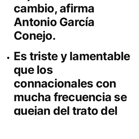
cambio, afirma
EL
EXTRANJERO
Antonio García
Conejo.
Es triste y lamentable
que los
connacionales con
mucha frecuencia se
quejan del trato del
personal que
representa a México