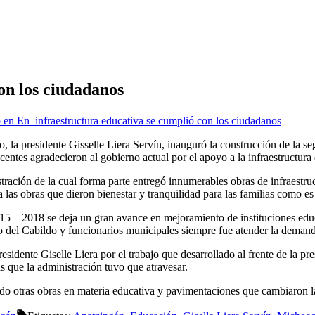
on los ciudadanos
o
en En infraestructura educativa se cumplió con los ciudadanos
 la presidente Gisselle Liera Servín, inauguró la construcción de la se
entes agradecieron al gobierno actual por el apoyo a la infraestructura
stración de la cual forma parte entregó innumerables obras de infraestruc
 a las obras que dieron bienestar y tranquilidad para las familias como e
015 – 2018 se deja un gran avance en mejoramiento de instituciones edu
so del Cabildo y funcionarios municipales siempre fue atender la deman
 presidente Giselle Liera por el trabajo que desarrollado al frente de la
as que la administración tuvo que atravesar.
o otras obras en materia educativa y pavimentaciones que cambiaron l