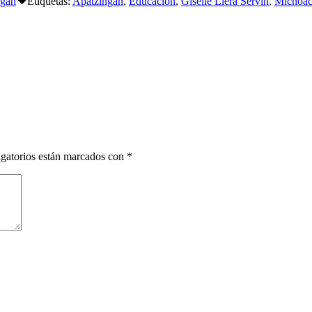
ngán
Etiquetas:
Apatzingán
,
Educación
,
Giselle Liera Servín
,
Michoa
gatorios están marcados con
*