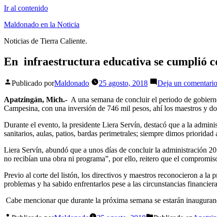
Ir al contenido
Maldonado en la Noticia
Noticias de Tierra Caliente.
En infraestructura educativa se cumplió c
Publicado por
Maldonado
25 agosto, 2018
Deja un comentari
Apatzingán, Mich.-
A una semana de concluir el periodo de gobierno,
Campesina, con una inversión de 746 mil pesos, ahí los maestros y doc
Durante el evento, la presidente Liera Servín, destacó que a la admini
sanitarios, aulas, patios, bardas perimetrales; siempre dimos prioridad
Liera Servín, abundó que a unos días de concluir la administración 2
no recibían una obra ni programa”, por ello, reitero que el compromi
Previo al corte del listón, los directivos y maestros reconocieron a la
problemas y ha sabido enfrentarlos pese a las circunstancias financier
Cabe mencionar que durante la próxima semana se estarán inaugurand