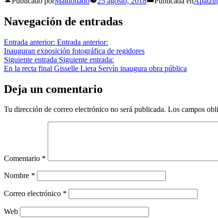
Publicado por
Maldonado
25 agosto, 2018
Publicada en
Apatzi
Navegación de entradas
Entrada anterior:
Entrada anterior:
Inauguran exposición fotográfica de regidores
Siguiente entrada
Siguiente entrada:
En la recta final Gisselle Liera Servín inaugura obra pública
Deja un comentario
Tu dirección de correo electrónico no será publicada.
Los campos obli
Comentario
*
Nombre
*
Correo electrónico
*
Web