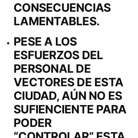
SALUD,
CONSECUENCIAS
ANTE
LAMENTABLES.
LA
PROLIFERACIÓN
DE
PESE A LOS
MOSQUITOS
ESFUERZOS DEL
PERSONAL DE
VECTORES DE ESTA
CIUDAD, AÚN NO ES
SUFIENCIENTE PARA
PODER
“CONTROLAR” ESTA