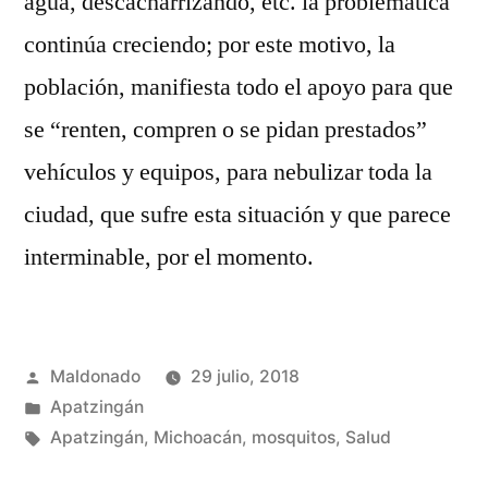
agua, descacharrizando, etc. la problemática
continúa creciendo; por este motivo, la
población, manifiesta todo el apoyo para que
se “renten, compren o se pidan prestados”
vehículos y equipos, para nebulizar toda la
ciudad, que sufre esta situación y que parece
interminable, por el momento.
Publicado
Maldonado
29 julio, 2018
por
Publicada
Apatzingán
en
Etiquetas:
Apatzingán
,
Michoacán
,
mosquitos
,
Salud