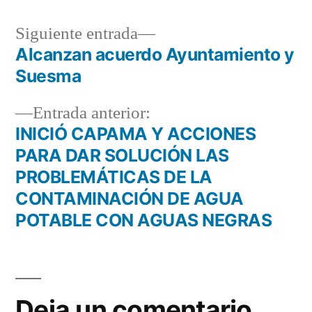
Siguiente
Siguiente entrada
entrada:
Alcanzan acuerdo Ayuntamiento y
Navegación
Suesma
de
Entrada
Entrada anterior:
entradas
anterior:
INICIÓ CAPAMA Y ACCIONES
PARA DAR SOLUCIÓN LAS
PROBLEMÁTICAS DE LA
CONTAMINACIÓN DE AGUA
POTABLE CON AGUAS NEGRAS
Deja un comentario