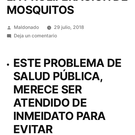
MOSQUITOS
Publicado
Maldonado
29 julio, 2018
por
en
Deja un comentario
SE
MANIFIESTA
ESTE PROBLEMA DE
LA
CIUDADANANÍA
SALUD PÚBLICA,
EN
MERECE SER
DISPOSICIÓN
PARA
ATENDIDO DE
COOPERAR
CON
INMEIDATO PARA
EL
EVITAR
SECTOR