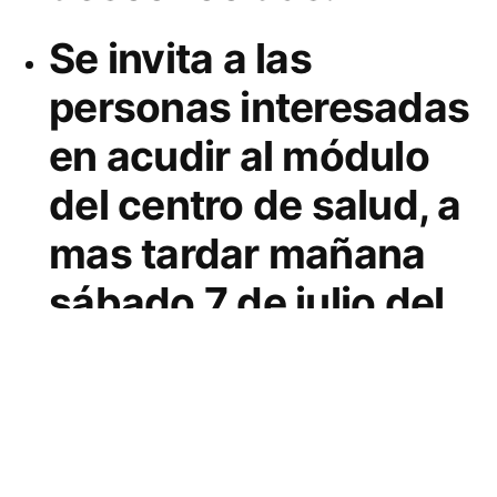
ESTADO
Se invita a las
PGJE,
personas interesadas
REALIZAN
GRATUITAMENTE
en acudir al módulo
LA
TOMA
del centro de salud, a
DE
mas tardar mañana
MUESTRAS
HEMÁTICAS
sábado 7 de julio del
“ADN”
2013.
EN
EL
SSA