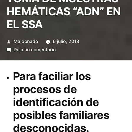
HEMÁTICAS “ADN” EN
EL SSA
Publicado
Maldonado
6 julio, 2018
por
en
Deja un comentario
LA
FISCALÍA
Para faciliar los
REGIONAL
Y
procesos de
LA
identificación de
PROCURADURÍA
GENERAL
posibles familiares
DE
JUSTICIA
desconocidas.
DEL