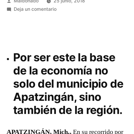
Publicado
Maldonado
25 junio, 2018
por
en
Deja un comentario
LUPITA
HERNÁNDEZ
REAFIRMA
SU
COMPROMISO
Por ser este la base
CON
de la economía no
EL
DESARROLLÓ
solo del municipio de
DEL
SECTOR
Apatzingán, sino
RURAL
también de la región.
APATZINGÁN, Mich.,
En su recorrido por