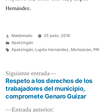
Hernández.
Publicado
Maldonado
25 junio, 2018
por
Publicada
Apatzingán
en
Etiquetas:
Apatzingán
,
Lupita Hernández
,
Michoacán
,
PRI
Siguiente
Siguiente entrada
entrada:
Respeto a los derechos de los
Navegación
trabajadores del municipio,
de
compromete Genaro Guízar
entradas
Entrada
Entrada anterior: