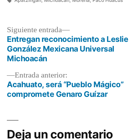
Apatzingán
,
Michoacán
,
Morena
,
Paco Huacus
Siguiente
Siguiente entrada
entrada:
Entregan reconocimiento a Leslie
Navegación
González Mexicana Universal
de
Michoacán
entradas
Entrada
Entrada anterior:
anterior:
Acahuato, será “Pueblo Mágico”
compromete Genaro Guízar
Deja un comentario