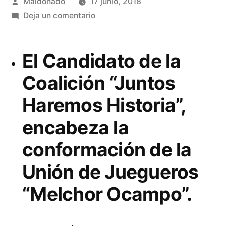
Publicado
Maldonado
17 junio, 2018
por
en
Deja un comentario
La
organización
El Candidato de la
ciudadana,
clave
Coalición “Juntos
para
Haremos Historia”,
incentivar
la
encabeza la
inclusión
e
conformación de la
igualdad
Unión de Juegueros
social:
Paco
“Melchor Ocampo”.
Haucus