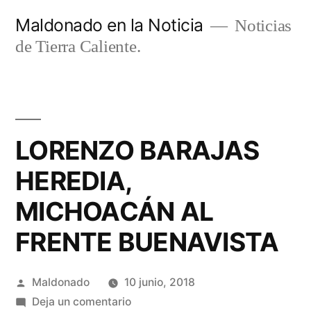
Ir
Maldonado en la Noticia
Noticias
al
de Tierra Caliente.
contenido
LORENZO BARAJAS
HEREDIA,
MICHOACÁN AL
FRENTE BUENAVISTA
Publicado
Maldonado
10 junio, 2018
por
en
Deja un comentario