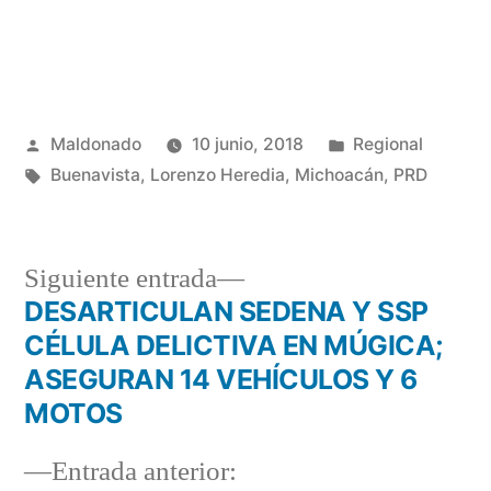
Publicado
Publicada
Maldonado
10 junio, 2018
Regional
por
Etiquetas:
en
Buenavista
,
Lorenzo Heredia
,
Michoacán
,
PRD
Siguiente
Siguiente entrada
entrada:
DESARTICULAN SEDENA Y SSP
Navegación
CÉLULA DELICTIVA EN MÚGICA;
de
ASEGURAN 14 VEHÍCULOS Y 6
MOTOS
entradas
Entrada
Entrada anterior: