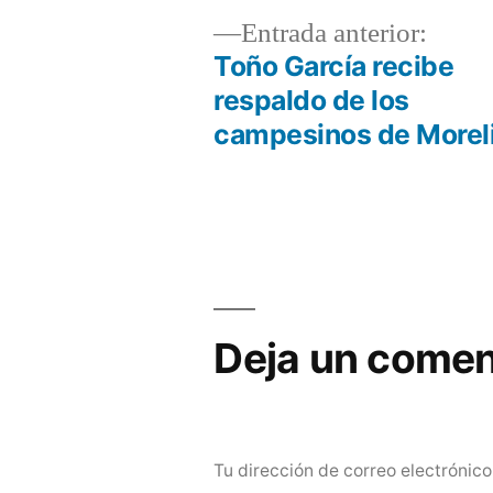
Entra
Entrada anterior:
anteri
Toño García recibe
Navegación
respaldo de los
campesinos de Morel
de
entradas
Deja un comen
Tu dirección de correo electrónico