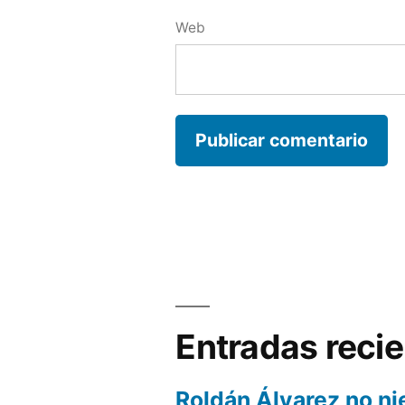
Web
Entradas reci
Roldán Álvarez no ni