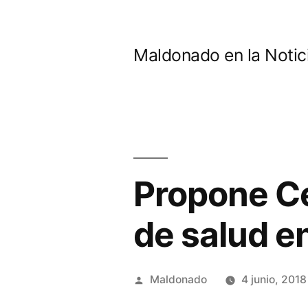
Ir
al
Maldonado en la Notic
contenido
Propone Cé
de salud e
Publicado
Maldonado
4 junio, 2018
por