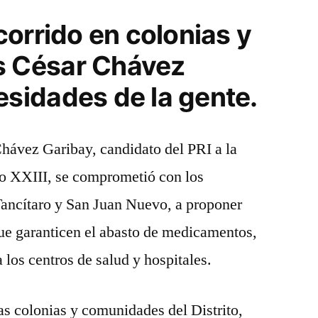
César
corrido en colonias y
Chávez
mejor
 César Chávez
la
sidades de la gente.
atención
de
salud
hávez Garibay, candidato del PRI a la
en
instituciones
ito XXIII, se comprometió con los
públicas
ancítaro y San Juan Nuevo, a proponer
que garanticen el abasto de medicamentos,
 los centros de salud y hospitales.
ias colonias y comunidades del Distrito,