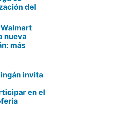
zación del
e Walmart
na nueva
án: más
ingán invita
ticipar en el
feria