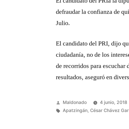
El candidato del PRIa la dip
defraudar la confianza de qu
Julio.
El candidato del PRI, dijo q
ciudadanía, no de los intere
de recorridos para escuchar d
resultados, aseguró en diver
Publicado
Maldonado
4 junio, 2018
por
Etiquetas:
Apatzingán
,
César Chávez Gar