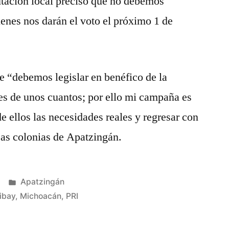
utación local precisó que no debemos
ienes nos darán el voto el próximo 1 de
ue “debemos legislar en benéfico de la
ses de unos cuantos; por ello mi campaña es
e ellos las necesidades reales y regresar con
sas colonias de Apatzingán.
Publicada
Apatzingán
en
ibay
,
Michoacán
,
PRI