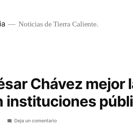
ia
Noticias de Tierra Caliente.
sar Chávez mejor l
n instituciones públ
en
Deja un comentario
Propone