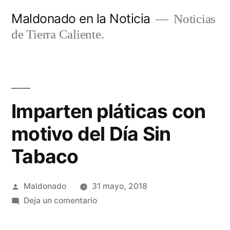
Ir
Maldonado en la Noticia
Noticias
al
de Tierra Caliente.
contenido
Imparten pláticas con
motivo del Día Sin
Tabaco
Publicado
Maldonado
31 mayo, 2018
por
en
Deja un comentario
Imparten
pláticas