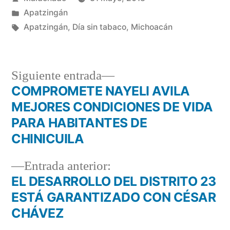
por
Publicada
Apatzingán
en
Etiquetas:
Apatzingán
,
Día sin tabaco
,
Michoacán
Siguiente
Siguiente entrada
entrada:
COMPROMETE NAYELI AVILA
Navegación
MEJORES CONDICIONES DE VIDA
de
PARA HABITANTES DE
CHINICUILA
entradas
Entrada
Entrada anterior:
anterior:
EL DESARROLLO DEL DISTRITO 23
ESTÁ GARANTIZADO CON CÉSAR
CHÁVEZ