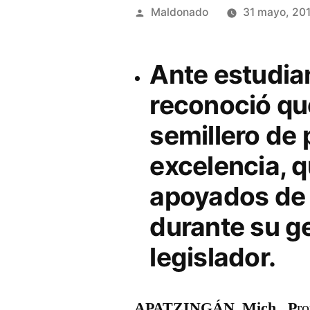
Publicado
Maldonado
31 mayo, 20
por
Ante estudia
reconoció qu
semillero de 
excelencia, 
apoyados de
durante su g
legislador.
APATZINGÁN, Mich., P
r