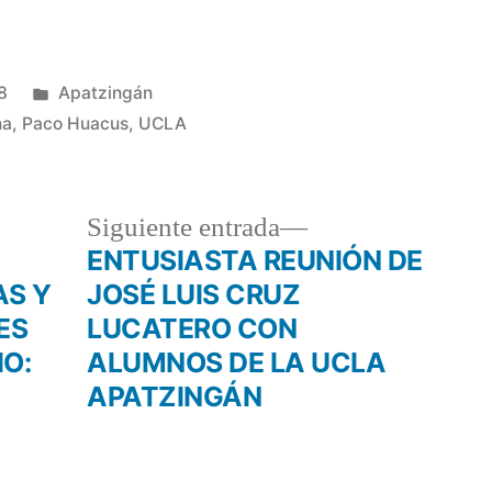
Publicada
8
Apatzingán
en
na
,
Paco Huacus
,
UCLA
da
Siguiente
Siguiente entrada
or:
entrada:
ENTUSIASTA REUNIÓN DE
AS Y
JOSÉ LUIS CRUZ
ES
LUCATERO CON
IO:
ALUMNOS DE LA UCLA
APATZINGÁN