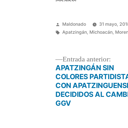
Publicado
Maldonado
31 mayo, 201
por
Etiquetas:
Apatzingán
,
Michoacán
,
More
Entra
Entrada anterior:
anteri
APATZINGÁN SIN
Navegación
COLORES PARTIDIST
CON APATZINGUENS
de
DECIDIDOS AL CAMB
GGV
entradas