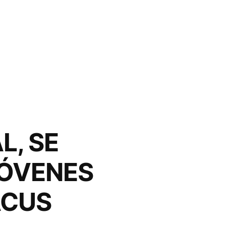
L, SE
JÓVENES
ACUS