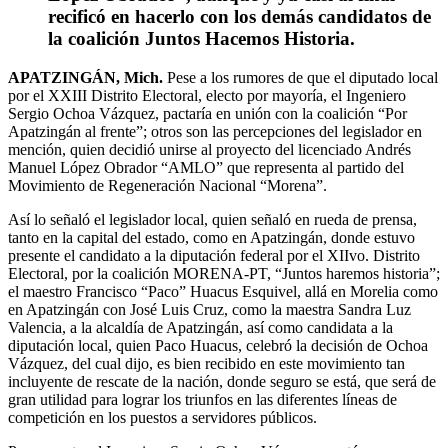
RENUNCIA
recificó en hacerlo con los demás candidatos de
AL
TRICOLOR
la coalición Juntos Hacemos Historia.
Y
SE
APATZINGÁN, Mich.
Pese a los rumores de que el diputado local
SUMA
por el XXIII Distrito Electoral, electo por mayoría, el Ingeniero
AL
Sergio Ochoa Vázquez, pactaría en unión con la coalición “Por
PROYECTO
Apatzingán al frente”; otros son las percepciones del legislador en
DE
mención, quien decidió unirse al proyecto del licenciado Andrés
AMLO
Manuel López Obrador “AMLO” que representa al partido del
Movimiento de Regeneración Nacional “Morena”.
Así lo señaló el legislador local, quien señaló en rueda de prensa,
tanto en la capital del estado, como en Apatzingán, donde estuvo
presente el candidato a la diputación federal por el XIIvo. Distrito
Electoral, por la coalición MORENA-PT, “Juntos haremos historia”;
el maestro Francisco “Paco” Huacus Esquivel, allá en Morelia como
en Apatzingán con José Luis Cruz, como la maestra Sandra Luz
Valencia, a la alcaldía de Apatzingán, así como candidata a la
diputación local, quien Paco Huacus, celebró la decisión de Ochoa
Vázquez, del cual dijo, es bien recibido en este movimiento tan
incluyente de rescate de la nación, donde seguro se está, que será de
gran utilidad para lograr los triunfos en las diferentes líneas de
competición en los puestos a servidores públicos.