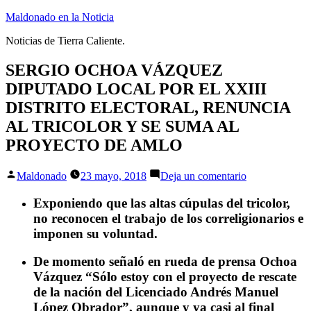
Ir
Maldonado en la Noticia
al
Noticias de Tierra Caliente.
contenido
SERGIO OCHOA VÁZQUEZ
DIPUTADO LOCAL POR EL XXIII
DISTRITO ELECTORAL, RENUNCIA
AL TRICOLOR Y SE SUMA AL
PROYECTO DE AMLO
Publicado
en
Maldonado
23 mayo, 2018
Deja un comentario
por
SERGIO
OCHOA
Exponiendo que las altas cúpulas del tricolor,
VÁZQUEZ
no reconocen el trabajo de los correligionarios e
DIPUTADO
imponen su voluntad.
LOCAL
POR
De momento señaló en rueda de prensa Ochoa
EL
XXIII
Vázquez “Sólo estoy con el proyecto de rescate
DISTRITO
de la nación del Licenciado Andrés Manuel
ELECTORAL
López Obrador”, aunque y ya casi al final