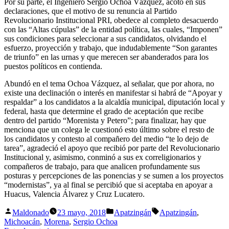
Por su parte, el Ingeniero Sergio Ochoa Vázquez, acotó en sus
declaraciones, que el motivo de su renuncia al Partido
Revolucionario Institucional PRI, obedece al completo desacuerdo
con las “Altas cúpulas” de la entidad política, las cuales, “Imponen”
sus condiciones para seleccionar a sus candidatos, olvidando el
esfuerzo, proyección y trabajo, que indudablemente “Son garantes
de triunfo” en las urnas y que merecen ser abanderados para los
puestos políticos en contienda.
Abundó en el tema Ochoa Vázquez, al señalar, que por ahora, no
existe una declinación o interés en manifestar si habrá de “Apoyar y
respaldar” a los candidatos a la alcaldía municipal, diputación local y
federal, hasta que determine el grado de aceptación que recibe
dentro del partido “Morenista y Petero”; para finalizar, hay que
menciona que un colega le cuestionó esto último sobre el resto de
los candidatos y contesto al compañero del medio “te lo dejo de
tarea”, agradeció el apoyo que recibió por parte del Revolucionario
Institucional y, asimismo, conminó a sus ex correligionarios y
compañeros de trabajo, para que analicen profundamente sus
posturas y percepciones de las ponencias y se sumen a los proyectos
“modernistas”, ya al final se percibió que si aceptaba en apoyar a
Huacus, Valencia Álvarez y Cruz Lucatero.
Publicado
Publicada
Etiquetas:
Maldonado
23 mayo, 2018
Apatzingán
Apatzingán
,
por
en
Michoacán
,
Morena
,
Sergio Ochoa