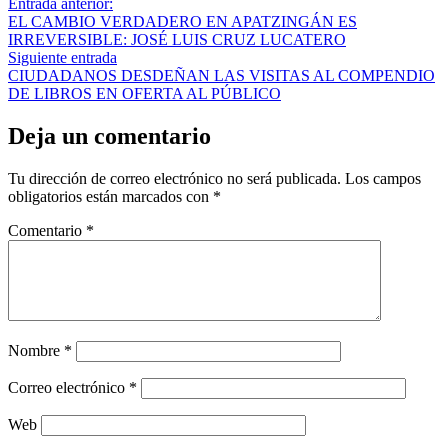
Navegación
Entrada
Entrada anterior:
anterior:
EL CAMBIO VERDADERO EN APATZINGÁN ES
de
IRREVERSIBLE: JOSÉ LUIS CRUZ LUCATERO
entradas
Siguiente
Siguiente entrada
entrada:
CIUDADANOS DESDEÑAN LAS VISITAS AL COMPENDIO
DE LIBROS EN OFERTA AL PÚBLICO
Deja un comentario
Tu dirección de correo electrónico no será publicada.
Los campos
obligatorios están marcados con
*
Comentario
*
Nombre
*
Correo electrónico
*
Web