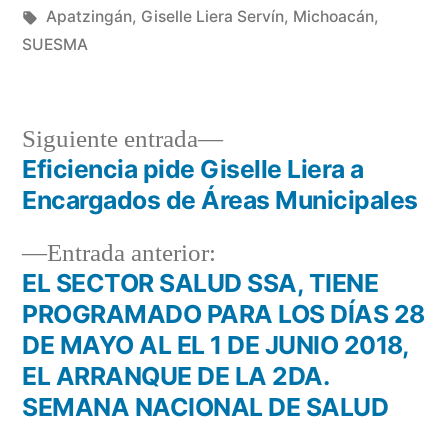
en
Etiquetas:
Apatzingán
,
Giselle Liera Servín
,
Michoacán
,
SUESMA
Siguiente
Siguiente entrada
entrada:
Eficiencia pide Giselle Liera a
Navegación
Encargados de Áreas Municipales
de
Entrada
Entrada anterior:
entradas
anterior:
EL SECTOR SALUD SSA, TIENE
PROGRAMADO PARA LOS DÍAS 28
DE MAYO AL EL 1 DE JUNIO 2018,
EL ARRANQUE DE LA 2DA.
SEMANA NACIONAL DE SALUD