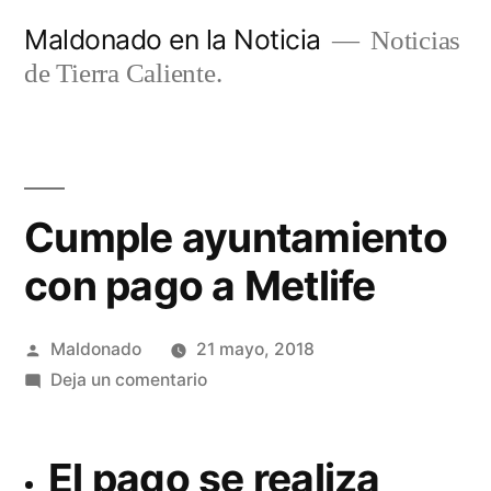
Ir
Maldonado en la Noticia
Noticias
al
de Tierra Caliente.
contenido
Cumple ayuntamiento
con pago a Metlife
Publicado
Maldonado
21 mayo, 2018
por
en
Deja un comentario
Cumple
ayuntamiento
El pago se realiza
con