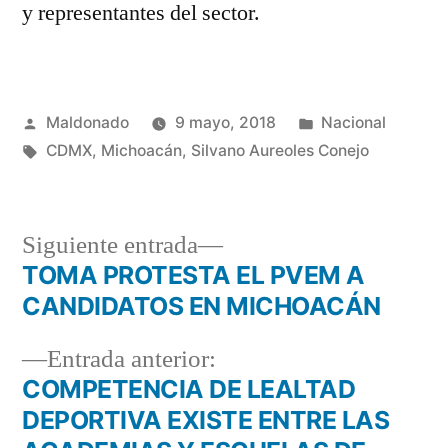
y representantes del sector.
Publicado
Publicada
Maldonado
9 mayo, 2018
Nacional
por
Etiquetas:
en
CDMX
,
Michoacán
,
Silvano Aureoles Conejo
Siguiente
Siguiente entrada
entrada:
TOMA PROTESTA EL PVEM A
Navegación
CANDIDATOS EN MICHOACÁN
de
Entrada
Entrada anterior:
entradas
anterior:
COMPETENCIA DE LEALTAD
DEPORTIVA EXISTE ENTRE LAS