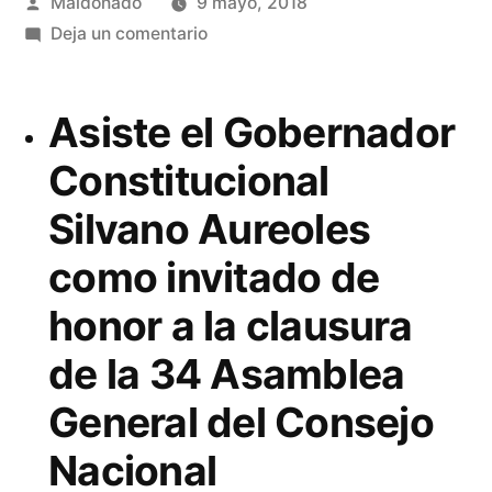
Publicado
Maldonado
9 mayo, 2018
por
en
Deja un comentario
EL
CAMPO
Asiste el Gobernador
MICHOACANO,
ORGULLO
Constitucional
Y
Silvano Aureoles
REFERENTE
GLOBAL:
como invitado de
SILVANO
AUREOLES
honor a la clausura
de la 34 Asamblea
General del Consejo
Nacional